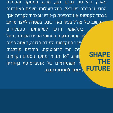
פארק ההיי-טק גב-ים נגב, מרכז המחקר והפיתוח
החדשני ביותר בישראל, החל פעילותו בשנים האחרונות
בצמוד לקמפוס אוניברסיטת בן-גוריון ובצמוד לקריית אגף
התקשוב של צה"ל בעיר באר שבע, במטרה לייצר מרחב
הזדמנויות בינלאומי חדש לפיתוחים טכנולוגיים
מתקדמים ולחדשנות מדעית בתחומי החיים השונים, החל
מטכנולוגיות סייבר מתקדמות, למידת מכונה, דאטה סיינס
ובינה מלאכותית ועד לרובוטיקה, חומרים מורכבים
SHAPE
וחדשניים, תקשורת, IoT ותחומי מחקר נוספים הקיימים
THE
במרכזי המחקר המתקדמים של אוניברסיטת בן-גוריון
FUTURE
בנגב.
הפארק צמוד לתחנת רכבת.