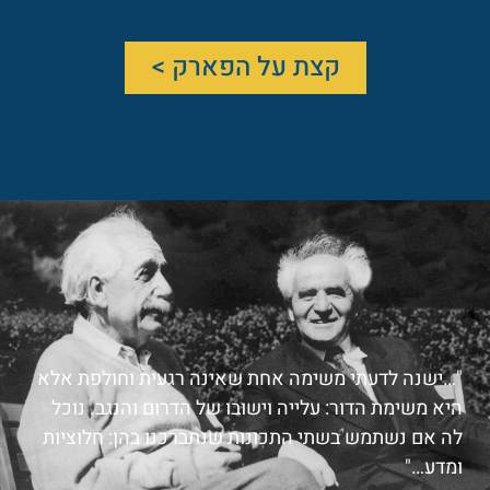
קצת על הפארק >
"…ישנה לדעתי משימה אחת שאינה רגעית וחולפת אלא
היא משימת הדור: עלייה וישובו של הדרום והנגב. נוכל
לה אם נשתמש בשתי התכונות שנתברכנו בהן: חלוציות
ומדע…"