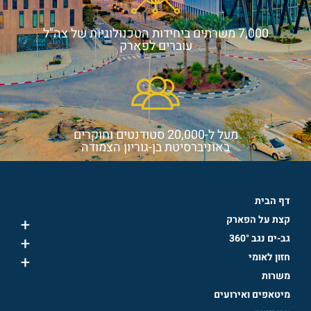
7,000 משרתים ביחידות הטכנולוגיות של צה"ל
עוברים לפארק
מעל ל-20,000 סטודנטים וחוקרים
באוניברסיטת בן-גוריון הצמודה
דף הבית
קצת על הפארק
+
גב-ים נגב 360°
+
חזון לאומי
+
משרות
מיטאפים ואירועים